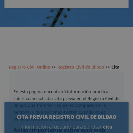
Registro Civil Online
>>
Registro Civil de Bilbao
>>
Cita
Previa
En esta página encontrará información práctica
sobre cómo solicitar cita previa en el Registro Civil de
Bilbao, qué trámites requieren comparecencia
personal y qué opciones existen cuando no es
CITA PREVIA REGISTRO CIVIL DE BILBAO
obligatorio acudir presencialmente.
Información al usuario para solicitar
cita
Aviso importante sobre esta web