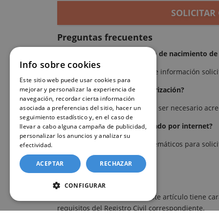
SOLICITAR
Preguntas frecuentes
¿Puedo solicitar el certificado de nacimiento d
Info sobre cookies
Depende del caso y del tipo de información solic
Este sitio web puede usar cookies para
mejorar y personalizar la experiencia de
¿Es necesario presentar autorización?
navegación, recordar cierta información
En determinados casos puede ser necesario acredi
asociada a preferencias del sitio, hacer un
seguimiento estadístico y, en el caso de
¿Se puede solicitar el certificado por internet?
llevar a cabo alguna campaña de publicidad,
personalizar los anuncios y analizar su
Sí, existen procedimientos telemáticos para solicit
efectividad.
Política de cookies
ACEPTAR
RECHAZAR
Nota informativa
CONFIGURAR
La información ofrecida en este artículo tiene ca
requisitos del Registro Civil correspondiente.