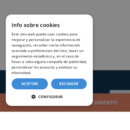
Info sobre cookies
Este sitio web puede usar cookies para
mejorar y personalizar la experiencia de
navegación, recordar cierta información
asociada a preferencias del sitio, hacer un
seguimiento estadístico y, en el caso de
llevar a cabo alguna campaña de publicidad,
personalizar los anuncios y analizar su
efectividad.
Política de cookies
ACEPTAR
RECHAZAR
SERVICIOS
CONFIGURAR
Registros Civiles España
SOLICITAR CERTIFICADO DE NACIMIENTO
Nuestro servicio
Contacte con nosotros
Consultar estado de un trámite