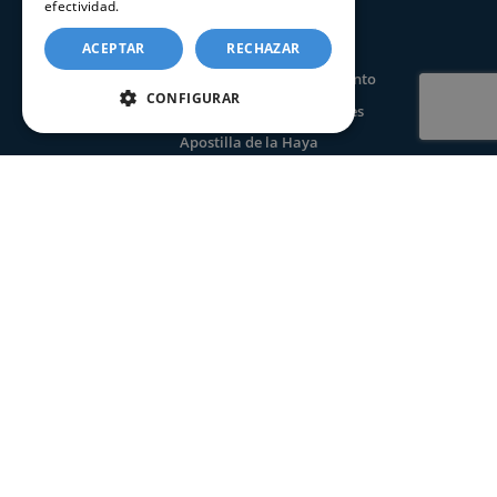
efectividad.
Política de cookies
Certificado de matrimonio
Certificado de defunción
ACEPTAR
RECHAZAR
Certificado seguros por fallecimiento
CONFIGURAR
Certificado de últimas voluntades
Apostilla de la Haya
INFORMACIÓN
Preguntas frecuentes
Aviso Legal
Condiciones de uso web
Política de privacidad
Condiciones de tramitación