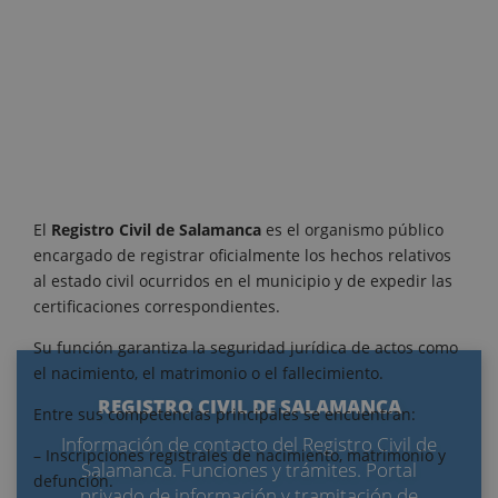
El
Registro Civil de Salamanca
es el organismo público
encargado de registrar oficialmente los hechos relativos
al estado civil ocurridos en el municipio y de expedir las
certificaciones correspondientes.
Su función garantiza la seguridad jurídica de actos como
el nacimiento, el matrimonio o el fallecimiento.
REGISTRO CIVIL DE SALAMANCA
Entre sus competencias principales se encuentran:
Información de contacto del Registro Civil de
– Inscripciones registrales de nacimiento, matrimonio y
Salamanca. Funciones y trámites. Portal
defunción.
privado de información y tramitación de