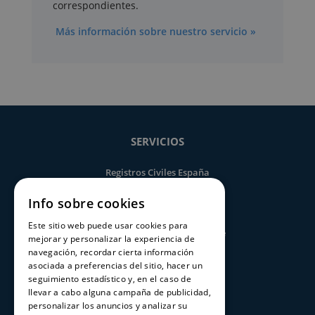
correspondientes.
Más información sobre nuestro servicio »
SERVICIOS
Registros Civiles España
Nuestro servicio
Info sobre cookies
Contacte con nosotros
Este sitio web puede usar cookies para
Consultar estado de un trámite
mejorar y personalizar la experiencia de
navegación, recordar cierta información
asociada a preferencias del sitio, hacer un
CERTIFICADOS
seguimiento estadístico y, en el caso de
llevar a cabo alguna campaña de publicidad,
Certificado de nacimiento
personalizar los anuncios y analizar su