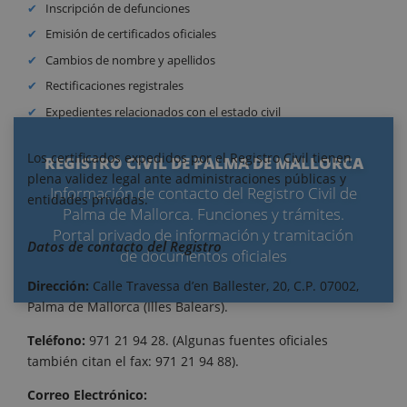
Inscripción de defunciones
Emisión de certificados oficiales
Cambios de nombre y apellidos
Rectificaciones registrales
Expedientes relacionados con el estado civil
Los certificados expedidos por el Registro Civil tienen
REGISTRO CIVIL DE PALMA DE MALLORCA
plena validez legal ante administraciones públicas y
Información de contacto del Registro Civil de
entidades privadas.
Palma de Mallorca. Funciones y trámites.
Portal privado de información y tramitación
Datos de contacto del Registro
de documentos oficiales
Dirección:
Calle Travessa d’en Ballester, 20, C.P. 07002,
Palma de Mallorca (Illes Balears).
Teléfono:
971 21 94 28. (Algunas fuentes oficiales
también citan el fax: 971 21 94 88).
Correo Electrónico: