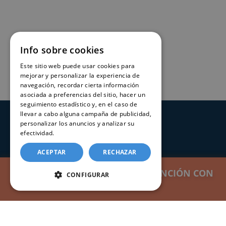
Info sobre cookies
Este sitio web puede usar cookies para
mejorar y personalizar la experiencia de
navegación, recordar cierta información
asociada a preferencias del sitio, hacer un
seguimiento estadístico y, en el caso de
llevar a cabo alguna campaña de publicidad,
personalizar los anuncios y analizar su
SERVICIOS
efectividad.
Política de cookies
Registros Civiles España
ACEPTAR
RECHAZAR
Nuestro servicio
SOLICITAR CERTIFICADO DE MATRIMONIO CON
SOLICITAR CERTIFICADO DE NACIMIENTO CON
SOLICITAR CERTIFICADO DE DEFUNCIÓN CON
CONFIGURAR
Contacte con nosotros
APOSTILLA
APOSTILLA
APOSTILLA
Consultar estado de un trámite
CERTIFICADOS