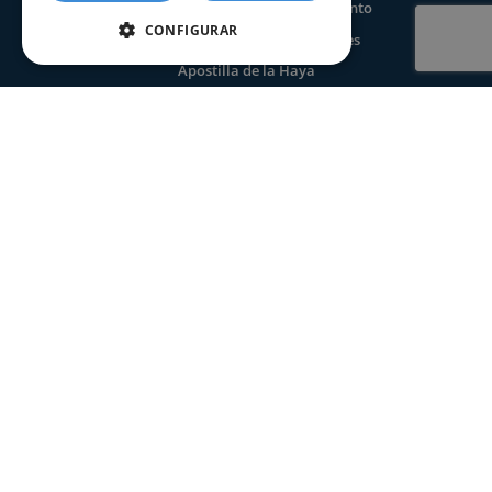
Certificado seguros por fallecimiento
CONFIGURAR
Certificado de últimas voluntades
Apostilla de la Haya
INFORMACIÓN
Preguntas frecuentes
Aviso Legal
Condiciones de uso web
Política de privacidad
Condiciones de tramitación
Política de cookies