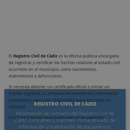
El
Registro Civil de Cádiz
es la oficina pública encargada
de registrar y certificar los hechos relativos al estado civil
ocurridos en el municipio, como nacimientos,
matrimonios y defunciones.
Si necesita obtener un certificado oficial o iniciar un
trámite registral, a continuación encontrará información
orientativa y opciones disponibles para gestionar su
REGISTRO CIVIL DE CÁDIZ
solicitud.
Información de contacto del Registro Civil de
Entre los trámites más habituales se encuentran:
Cádiz. Funciones y trámites. Portal privado de
información y tramitación de documentos