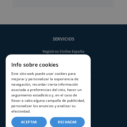
SERVICIOS
Registros Civiles España
Nuestro servicio
Info sobre cookies
Contacte con nosotros
Este sitio web puede usar cookies para
Consultar estado de un trámite
mejorar y personalizar la experiencia de
navegación, recordar cierta información
asociada a preferencias del sitio, hacer un
CERTIFICADOS
seguimiento estadístico y, en el caso de
llevar a cabo alguna campaña de publicidad,
Certificado de nacimiento
personalizar los anuncios y analizar su
efectividad.
Política de cookies
Certificado de matrimonio
Certificado de defunción
ACEPTAR
RECHAZAR