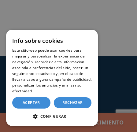
Info sobre cookies
Este sitio web puede usar cookies para
mejorar y personalizar la experiencia de
navegación, recordar cierta información
asociada a preferencias del sitio, hacer un
SERVICIOS
seguimiento estadístico y, en el caso de
llevar a cabo alguna campaña de publicidad,
Registros Civiles España
personalizar los anuncios y analizar su
efectividad.
Política de cookies
Nuestro servicio
Contacte con nosotros
ACEPTAR
RECHAZAR
Consultar estado de un trámite
CONFIGURAR
SOLICITAR CERTIFICADO DE NACIMIENTO
CERTIFICADOS