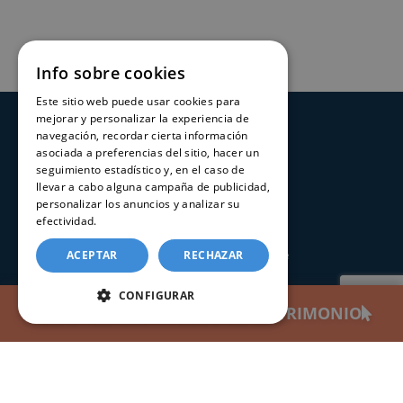
Info sobre cookies
Este sitio web puede usar cookies para
mejorar y personalizar la experiencia de
navegación, recordar cierta información
SERVICIOS
asociada a preferencias del sitio, hacer un
seguimiento estadístico y, en el caso de
Registros Civiles España
llevar a cabo alguna campaña de publicidad,
Nuestro servicio
personalizar los anuncios y analizar su
efectividad.
Política de cookies
Contacte con nosotros
Consultar estado de un trámite
ACEPTAR
RECHAZAR
CONFIGURAR
CERTIFICADOS
SOLICITAR CERTIFICADO DE MATRIMONIO
Certificado de nacimiento
Certificado de matrimonio
Certificado de defunción