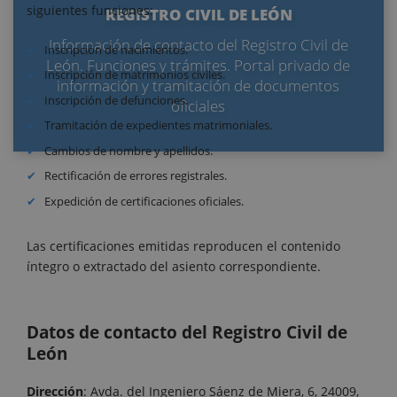
siguientes funciones:
REGISTRO CIVIL DE LEÓN
Información de contacto del Registro Civil de
Inscripción de nacimientos.
León. Funciones y trámites. Portal privado de
Inscripción de matrimonios civiles.
información y tramitación de documentos
Inscripción de defunciones.
oficiales
Tramitación de expedientes matrimoniales.
Cambios de nombre y apellidos.
Rectificación de errores registrales.
Expedición de certificaciones oficiales.
Las certificaciones emitidas reproducen el contenido
íntegro o extractado del asiento correspondiente.
Datos de contacto del Registro Civil de
León
Dirección
: Avda. del Ingeniero Sáenz de Miera, 6, 24009,