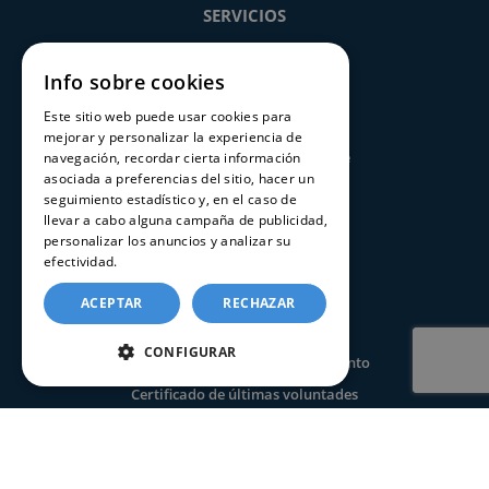
SERVICIOS
Registros Civiles España
Info sobre cookies
Nuestro servicio
Este sitio web puede usar cookies para
Contacte con nosotros
mejorar y personalizar la experiencia de
Consultar estado de un trámite
navegación, recordar cierta información
asociada a preferencias del sitio, hacer un
seguimiento estadístico y, en el caso de
CERTIFICADOS
llevar a cabo alguna campaña de publicidad,
personalizar los anuncios y analizar su
efectividad.
Política de cookies
Certificado de nacimiento
Certificado de matrimonio
ACEPTAR
RECHAZAR
Certificado de defunción
CONFIGURAR
Certificado seguros por fallecimiento
Certificado de últimas voluntades
Apostilla de la Haya
INFORMACIÓN