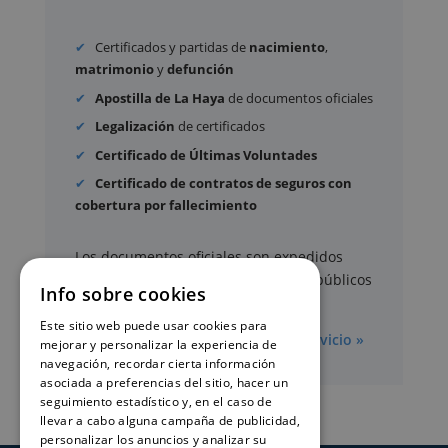
Certificados y partidas de
nacimiento
,
matrimonio
y
defunción
Apostilla de La Haya
de documentos oficiales
Legalización
de certificados
Certificado de Últimas Voluntades
Certificado de contratos de seguros con
cobertura por fallecimiento
Los documentos oficiales son expedidos
exclusivamente por los organismos públicos
Info sobre cookies
correspondientes.
Este sitio web puede usar cookies para
Más información sobre nuestro servicio »
mejorar y personalizar la experiencia de
navegación, recordar cierta información
asociada a preferencias del sitio, hacer un
seguimiento estadístico y, en el caso de
llevar a cabo alguna campaña de publicidad,
personalizar los anuncios y analizar su