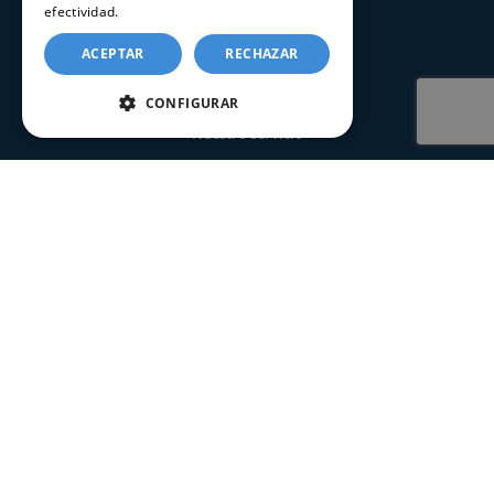
efectividad.
Política de cookies
SERVICIOS
ACEPTAR
RECHAZAR
Registros Civiles España
CONFIGURAR
Nuestro servicio
Contacte con nosotros
Consultar estado de un trámite
CERTIFICADOS
Certificado de nacimiento
Certificado de matrimonio
Certificado de defunción
Certificado seguros por fallecimiento
Certificado de últimas voluntades
Apostilla de la Haya