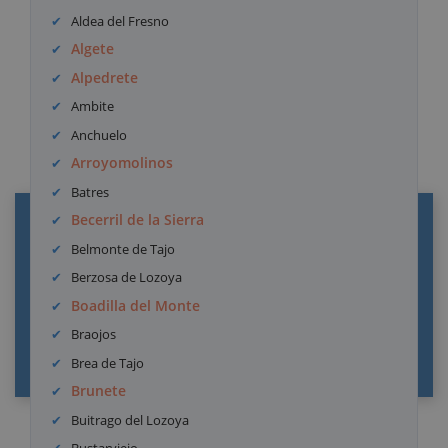
Aldea del Fresno
Algete
Alpedrete
Ambite
Anchuelo
Arroyomolinos
Batres
Becerril de la Sierra
REGISTROS CIVILES DE MADRID PROVINCIA
Belmonte de Tajo
Información de contacto sobre los Registros
Berzosa de Lozoya
Civiles de Madrid Provincia. Funciones y
Boadilla del Monte
trámites. Portal privado de información y
Braojos
tramitación de documentos oficiales
Brea de Tajo
Brunete
Buitrago del Lozoya