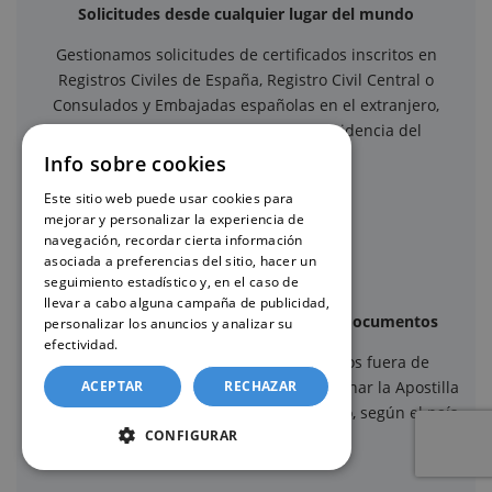
Solicitudes desde cualquier lugar del mundo
Gestionamos solicitudes de certificados inscritos en
Registros Civiles de España, Registro Civil Central o
Consulados y Embajadas españolas en el extranjero,
independientemente del país de residencia del
solicitante.
Info sobre cookies
Este sitio web puede usar cookies para
mejorar y personalizar la experiencia de
navegación, recordar cierta información
asociada a preferencias del sitio, hacer un
seguimiento estadístico y, en el caso de
llevar a cabo alguna campaña de publicidad,
Apostilla de La Haya y legalización de documentos
personalizar los anuncios y analizar su
efectividad.
Política de cookies
Cuando el certificado debe surtir efectos fuera de
España, ofrecemos la posibilidad de gestionar la Apostilla
ACEPTAR
RECHAZAR
de La Haya o la legalización del documento, según el país
CONFIGURAR
de destino.