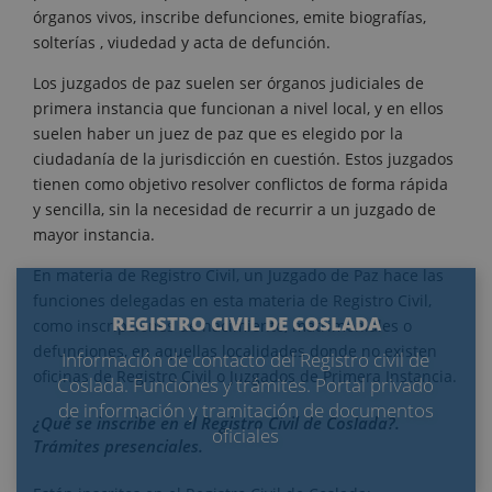
órganos vivos, inscribe defunciones, emite biografías,
solterías , viudedad y acta de defunción.
Los juzgados de paz suelen ser órganos judiciales de
primera instancia que funcionan a nivel local, y en ellos
suelen haber un juez de paz que es elegido por la
ciudadanía de la jurisdicción en cuestión. Estos juzgados
tienen como objetivo resolver conflictos de forma rápida
y sencilla, sin la necesidad de recurrir a un juzgado de
mayor instancia.
En materia de Registro Civil, un Juzgado de Paz hace las
funciones delegadas en esta materia de Registro Civil,
REGISTRO CIVIL DE COSLADA
como inscripciones de nacimiento, matrimoniales o
defunciones, en aquellas localidades donde no existen
Información de contacto del Registro civil de
oficinas de Registro Civil o Juzgados de Primera Instancia.
Coslada. Funciones y trámites. Portal privado
de información y tramitación de documentos
¿Qué se inscribe en el Registro Civil de Coslada?.
oficiales
Trámites presenciales.