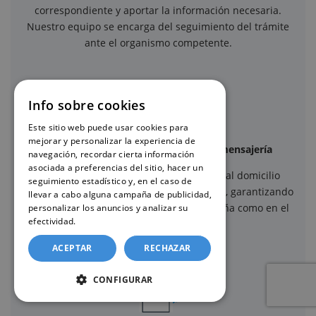
correspondiente y aportar la información necesaria.
Nuestro equipo se encarga del seguimiento del trámite
ante el organismo competente.
Info sobre cookies
Este sitio web puede usar cookies para
mejorar y personalizar la experiencia de
Envío seguro mediante servicios de mensajería
navegación, recordar cierta información
asociada a preferencias del sitio, hacer un
Una vez recibido el certificado, se envía al domicilio
seguimiento estadístico y, en el caso de
indicado mediante servicios de mensajería, garantizando
llevar a cabo alguna campaña de publicidad,
un envío seguro y trazable, tanto en España como en el
personalizar los anuncios y analizar su
efectividad.
Política de cookies
extranjero.
ACEPTAR
RECHAZAR
CONFIGURAR