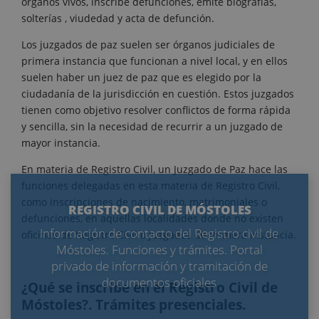
órganos vivos, inscribe defunciones, emite biografías,
solterías , viudedad y acta de defunción.
Los juzgados de paz suelen ser órganos judiciales de
primera instancia que funcionan a nivel local, y en ellos
suelen haber un juez de paz que es elegido por la
ciudadanía de la jurisdicción en cuestión. Estos juzgados
tienen como objetivo resolver conflictos de forma rápida
y sencilla, sin la necesidad de recurrir a un juzgado de
mayor instancia.
En materia de Registro Civil, un Juzgado de Paz hace las
funciones delegadas en esta materia de Registro Civil,
como inscripciones de nacimiento, matrimoniales o
REGISTRO CIVIL DE MÓSTOLES
defunciones, en aquellas localidades donde no existen
Información de contacto del Registro civil de
oficinas de Registro Civil o Juzgados de Primera Instancia.
Móstoles. Funciones y trámites. Portal
privado de información y tramitación de
documentos oficiales
¿Qué se inscribe en el Registro Civil de
Móstoles?. Trámites presenciales.