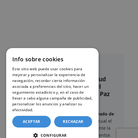
Info sobre cookies
Este sitio web puede usar cookies para
mejorar y personalizar la experiencia de
Nuestro servicio de solicitud
navegación, recordar cierta información
online de certificados en el
asociada a preferencias del sitio, hacer un
seguimiento estadístico y, en el caso de
Registro civil – Juzgado de Paz
llevar a cabo alguna campaña de publicidad,
Nuevo Baztán
personalizar los anuncios y analizar su
efectividad.
Política de cookies
Este sitio web ofrece un
servicio privado de
gestión administrativa
mediante el cual el
ACEPTAR
RECHAZAR
usuario puede delegar voluntariamente la
tramitación de determinados documentos
CONFIGURAR