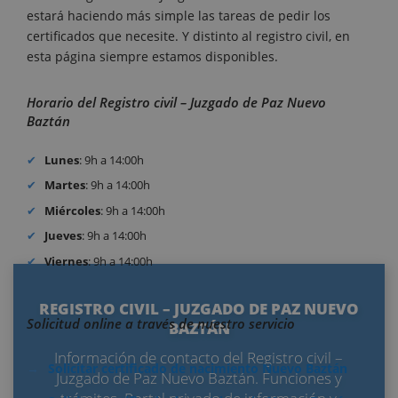
estará haciendo más simple las tareas de pedir los
certificados que necesite. Y distinto al registro civil, en
esta página siempre estamos disponibles.
Horario del Registro civil – Juzgado de Paz Nuevo
Baztán
Lunes
: 9h a 14:00h
Martes
: 9h a 14:00h
Miércoles
: 9h a 14:00h
Jueves
: 9h a 14:00h
Viernes
: 9h a 14:00h
REGISTRO CIVIL – JUZGADO DE PAZ NUEVO
Solicitud online a través de nuestro servicio
BAZTÁN
Información de contacto del Registro civil –
Solicitar certificado de nacimiento Nuevo Baztán
Juzgado de Paz Nuevo Baztán. Funciones y