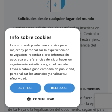
Solicitudes desde cualquier lugar del mundo
Gestionamos solicitudes de certificados inscritos en
Registros Civiles de España, Registro Civil Central o
Info sobre cookies
Consulados y Embajadas españolas en el extranjero,
independientemente del país de residencia del
Este sitio web puede usar cookies para
mejorar y personalizar la experiencia de
solicitante.
navegación, recordar cierta información
asociada a preferencias del sitio, hacer un
seguimiento estadístico y, en el caso de
llevar a cabo alguna campaña de publicidad,
personalizar los anuncios y analizar su
efectividad.
Política de cookies
ACEPTAR
RECHAZAR
Apostilla de La Haya y legalización de documentos
Cuando el certificado debe surtir efectos fuera de
CONFIGURAR
España, ofrecemos la posibilidad de gestionar la Apostilla
de La Haya o la legalización del documento, según el país