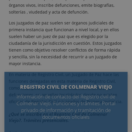
órganos vivos, inscribe defunciones, emite biografías,
solterías , viudedad y acta de defunción.
Los juzgados de paz suelen ser órganos judiciales de
primera instancia que funcionan a nivel local, y en ellos
suelen haber un juez de paz que es elegido por la
ciudadanía de la jurisdicción en cuestión. Estos juzgados
tienen como objetivo resolver conflictos de forma rápida
y sencilla, sin la necesidad de recurrir a un juzgado de
mayor instancia.
En materia de Registro Civil, un Juzgado de Paz hace las
funciones delegadas en esta materia de Registro Civil,
REGISTRO CIVIL DE COLMENAR VIEJO
como inscripciones de nacimiento, matrimoniales o
defunciones, en aquellas localidades donde no existen
Información de contacto del Registro civil de
oficinas de Registro Civil o Juzgados de Primera Instancia.
Colmenar Viejo. Funciones y trámites. Portal
privado de información y tramitación de
¿Qué se inscribe en el Registro Civil de Colmenar
documentos oficiales
Viejo?. Trámites presenciales.