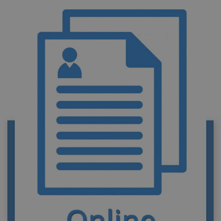
REGISTRO CIVIL DE COLLADO VILLALBA
Información de contacto del Registro civil de
Collado Villalba. Funciones y trámites. Portal
privado de información y tramitación de
documentos oficiales