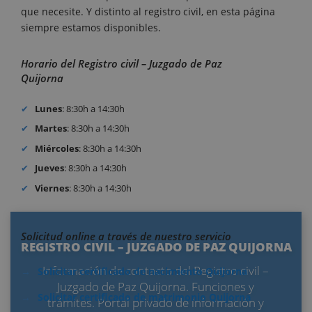
que necesite. Y distinto al registro civil, en esta página
siempre estamos disponibles.
Horario del Registro civil – Juzgado de Paz
Quijorna
Lunes
: 8:30h a 14:30h
Martes
: 8:30h a 14:30h
Miércoles
: 8:30h a 14:30h
Jueves
: 8:30h a 14:30h
Viernes
: 8:30h a 14:30h
Solicitud online a través de nuestro servicio
REGISTRO CIVIL – JUZGADO DE PAZ QUIJORNA
Información de contacto del Registro civil –
Solicitar certificado de nacimiento Quijorna
Juzgado de Paz Quijorna. Funciones y
Solicitar certificado de matrimonio Quijorna
trámites. Portal privado de información y