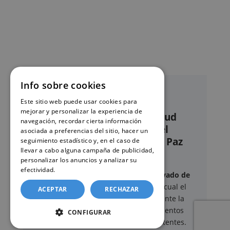
Info sobre cookies
Este sitio web puede usar cookies para
mejorar y personalizar la experiencia de
Nuestro servicio de solicitud
navegación, recordar cierta información
online de certificados en el
asociada a preferencias del sitio, hacer un
Registro civil – Juzgado de Paz
seguimiento estadístico y, en el caso de
llevar a cabo alguna campaña de publicidad,
Quijorna
personalizar los anuncios y analizar su
efectividad.
Política de cookies
Este sitio web ofrece un
servicio privado de
gestión administrativa
mediante el cual el
ACEPTAR
RECHAZAR
usuario puede delegar voluntariamente la
tramitación de determinados documentos
CONFIGURAR
oficiales ante los organismos competentes.