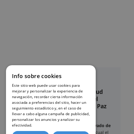
Info sobre cookies
Este sitio web puede usar cookies para
Nuestro servicio de solicitud
mejorar y personalizar la experiencia de
navegación, recordar cierta información
online de certificados en el
asociada a preferencias del sitio, hacer un
Registro civil – Juzgado de Paz
seguimiento estadístico y, en el caso de
Valdeolmos-Alalpardo
llevar a cabo alguna campaña de publicidad,
personalizar los anuncios y analizar su
efectividad.
Política de cookies
Este sitio web ofrece un
servicio privado de
gestión administrativa
mediante el cual el