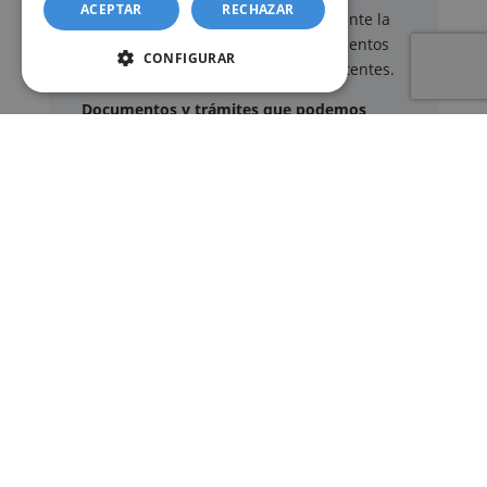
ACEPTAR
RECHAZAR
usuario puede delegar voluntariamente la
tramitación de determinados documentos
CONFIGURAR
oficiales ante los organismos competentes.
Documentos y trámites que podemos
gestionar
A través de nuestro servicio, podemos
gestionar, entre otros:
Certificados y partidas de
nacimiento
,
matrimonio
y
defunción
Apostilla de La Haya
de documentos oficiales
Legalización
de certificados
Certificado de Últimas Voluntades
Certificado de contratos de seguros con
cobertura por fallecimiento