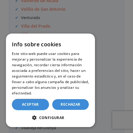
Valverde de Alcalá
Velilla de San Antonio
Venturada
Villa del Prado
Villaconejos
Villalbilla
Info sobre cookies
Villamanrique de Tajo
Este sitio web puede usar cookies para
mejorar y personalizar la experiencia de
Villamanta
navegación, recordar cierta información
Villamantilla
asociada a preferencias del sitio, hacer un
seguimiento estadístico y, en el caso de
Villanueva de la Cañada
llevar a cabo alguna campaña de publicidad,
Villanueva de Perales
personalizar los anuncios y analizar su
efectividad.
Política de cookies
Villanueva del Pardillo
Villar del Olmo
ACEPTAR
RECHAZAR
Villarejo de Salvanés
CONFIGURAR
Villaviciosa de Odón
Villavieja del Lozoya