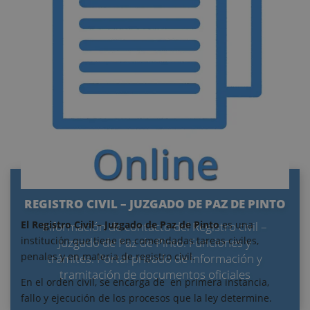
REGISTRO CIVIL – JUZGADO DE PAZ DE PINTO
El Registro Civil – Juzgado de Paz de Pinto
es una
Información de contacto del Registro civil –
institución que tiene en comendadas tareas civiles,
Juzgado de Paz de Pinto. Funciones y
penales y en materia de registro civil.
trámites. Portal privado de información y
tramitación de documentos oficiales
En el orden civil, se encarga de en primera instancia,
fallo y ejecución de los procesos que la ley determine.