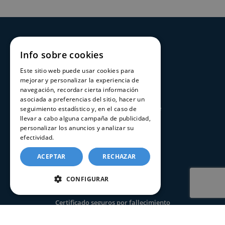
SERVICIOS
Info sobre cookies
Registros Civiles España
Este sitio web puede usar cookies para
Nuestro servicio
mejorar y personalizar la experiencia de
navegación, recordar cierta información
Contacte con nosotros
asociada a preferencias del sitio, hacer un
Consultar estado de un trámite
seguimiento estadístico y, en el caso de
llevar a cabo alguna campaña de publicidad,
personalizar los anuncios y analizar su
CERTIFICADOS
efectividad.
Política de cookies
ACEPTAR
RECHAZAR
Certificado de nacimiento
Certificado de matrimonio
CONFIGURAR
Certificado de defunción
Certificado seguros por fallecimiento
Certificado de últimas voluntades