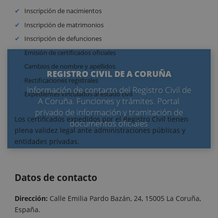
Inscripción de nacimientos
Inscripción de matrimonios
Inscripción de defunciones
Emisión de certificados oficiales
Cambios de nombre y apellidos
REGISTRO CIVIL DE A CORUÑA
Rectificaciones registrales
Información de contacto del Registro Civil de
Expedientes vinculados al estado civil
A Coruña. Funciones y trámites. Portal
privado de información y tramitación de
Los certificados expedidos por el Registro Civil tienen
documentos oficiales
plena validez legal ante administraciones públicas y
entidades privadas.
Datos de contacto
Dirección:
Calle Emilia Pardo Bazán, 24, 15005 La Coruña,
España.