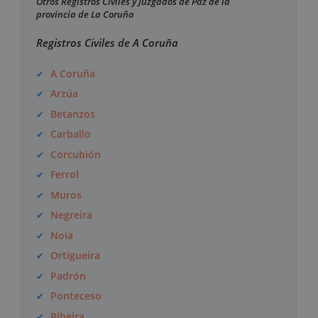
Otros Registros Civiles y Juzgados de Paz de la
provincia de La Coruña
Registros Civiles de A Coruña
A Coruña
Arzúa
Betanzos
Carballo
Corcubión
Ferrol
Muros
Negreira
Noia
Ortigueira
Padrón
Ponteceso
Ribeira