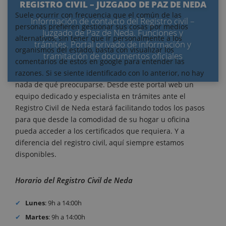
REGISTRO CIVIL – JUZGADO DE PAZ DE NEDA
Suele ocurrir con frecuencia que el común de las
Información de contacto del Registro civil –
personas prefieren gestionar sus cosas por medios
Juzgado de Paz de Neda. Funciones y
alternativos, sin tener que ir personalmente a los
trámites. Portal privado de información y
organismos del estado, basta con visualizar los
tramitación de documentos oficiales
comentarios de estos en google para entender las
razones. Si se siente identificado con lo anterior, no hay
nada de qué preocuparse. Desde este portal web un
equipo dedicado y especialista en trámites ante el
Registro Civil de Neda estará facilitando todos los pasos
para que desde la comodidad de su hogar u oficina
pueda acceder a los certificados que requiera. Y a
diferencia del registro civil, aquí siempre estamos
disponibles.
Horario del Registro Civil de Neda
Lunes
: 9h a 14:00h
Martes
: 9h a 14:00h