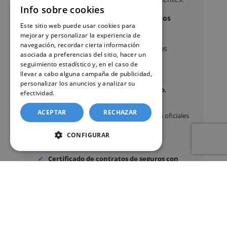
Info sobre cookies
Documentos y trámites que podemos
Este sitio web puede usar cookies para
gestionar
mejorar y personalizar la experiencia de
navegación, recordar cierta información
A través de nuestro servicio, podemos
asociada a preferencias del sitio, hacer un
gestionar, entre otros:
seguimiento estadístico y, en el caso de
llevar a cabo alguna campaña de publicidad,
personalizar los anuncios y analizar su
Certificados y partidas de
nacimiento
,
efectividad.
Política de cookies
matrimonio
y
defunción
ACEPTAR
RECHAZAR
Apostilla de La Haya
de documentos oficiales
Legalización
de certificados
CONFIGURAR
Certificado de Últimas Voluntades
Certificado de contratos de seguros con
cobertura por fallecimiento
Los documentos oficiales son expedidos
exclusivamente por los organismos públicos
correspondientes.