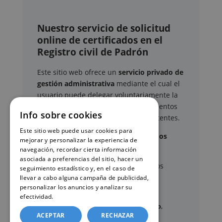
Nuestro servicio de solicitud
online de certificados en el
Registro civil de Padrón
Este sitio web ofrece un
servicio privado de
gestión administrativa
mediante el cual el
usuario puede delegar voluntariamente la
tramitación de determinados documentos
Info sobre cookies
oficiales ante los organismos competentes.
Este sitio web puede usar cookies para
Documentos y trámites que podemos
mejorar y personalizar la experiencia de
gestionar
navegación, recordar cierta información
asociada a preferencias del sitio, hacer un
A través de nuestro servicio, podemos
seguimiento estadístico y, en el caso de
gestionar, entre otros:
llevar a cabo alguna campaña de publicidad,
personalizar los anuncios y analizar su
efectividad.
Política de cookies
Certificados y partidas de
nacimiento
,
ACEPTAR
RECHAZAR
matrimonio
y
defunción