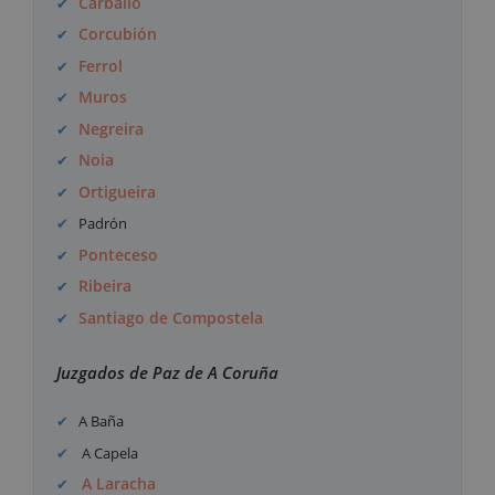
Carballo
Corcubión
Ferrol
Muros
Negreira
Noia
Ortigueira
Padrón
Ponteceso
Ribeira
Santiago de Compostela
Juzgados de Paz de A Coruña
A Baña
A Capela
A Laracha