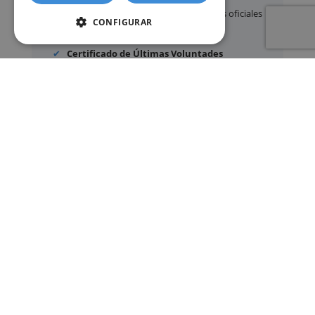
Apostilla de La Haya
de documentos oficiales
CONFIGURAR
Legalización
de certificados
Certificado de Últimas Voluntades
Certificado de contratos de seguros con
cobertura por fallecimiento
Los documentos oficiales son expedidos
exclusivamente por los organismos públicos
correspondientes.
Más información sobre nuestro servicio »
SERVICIOS