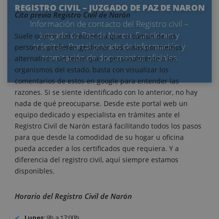
REGISTRO CIVIL – JUZGADO DE PAZ DE NARON
Cita previa Registro Civil de Narón
Información de contacto del Registro civil –
Juzgado de Paz de Naron. Funciones y
Suele ocurrir con frecuencia que el común de las
trámites. Portal privado de información y
personas prefieren gestionar sus cosas por medios
tramitación de documentos oficiales
alternativos, sin tener que ir personalmente a los
organismos del estado, basta con visualizar los
comentarios de estos en google para entender las
razones. Si se siente identificado con lo anterior, no hay
nada de qué preocuparse. Desde este portal web un
equipo dedicado y especialista en trámites ante el
Registro Civil de Narón estará facilitando todos los pasos
para que desde la comodidad de su hogar u oficina
pueda acceder a los certificados que requiera. Y a
diferencia del registro civil, aquí siempre estamos
disponibles.
Horario del Registro Civil de Narón
Lunes
: 9h a 17:00h