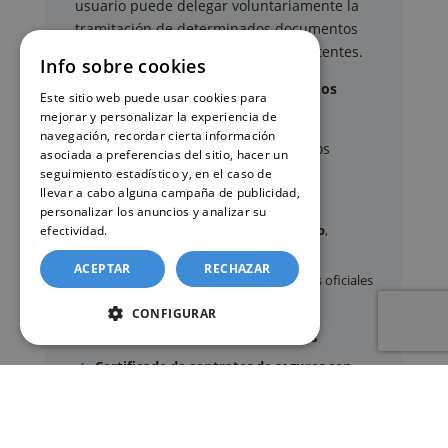
usuario puede delegar voluntariamente la
tramitación de determinados documentos
oficiales ante los organismos competentes.
Info sobre cookies
Documentos y trámites que podemos
Este sitio web puede usar cookies para
gestionar
mejorar y personalizar la experiencia de
navegación, recordar cierta información
A través de nuestro servicio, podemos
asociada a preferencias del sitio, hacer un
gestionar, entre otros:
seguimiento estadístico y, en el caso de
llevar a cabo alguna campaña de publicidad,
personalizar los anuncios y analizar su
Certificados y partidas de
nacimiento
,
efectividad.
Política de cookies
matrimonio
y
defunción
ACEPTAR
RECHAZAR
Apostilla de La Haya
de documentos oficiales
Legalización
de certificados
CONFIGURAR
Certificado de Últimas Voluntades
Certificado de contratos de seguros con
cobertura por fallecimiento
Los documentos oficiales son expedidos