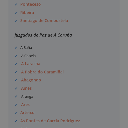
Ponteceso
Ribeira
Santiago de Compostela
Juzgados de Paz de A Coruña
A Baña
A Capela
A Laracha
A Pobra do Caramiñal
Abegondo
Ames
Aranga
Ares
Arteixo
As Pontes de García Rodríguez