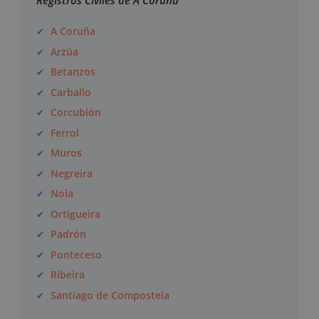
Registros Civiles de A Coruña
A Coruña
Arzúa
Betanzos
Carballo
Corcubión
Ferrol
Muros
Negreira
Noia
Ortigueira
Padrón
Ponteceso
Ribeira
Santiago de Compostela