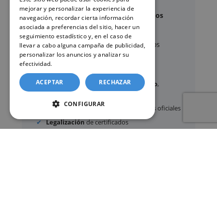
mejorar y personalizar la experiencia de
Documentos y trámites que podemos
navegación, recordar cierta información
gestionar
asociada a preferencias del sitio, hacer un
seguimiento estadístico y, en el caso de
A través de nuestro servicio, podemos
llevar a cabo alguna campaña de publicidad,
personalizar los anuncios y analizar su
gestionar, entre otros:
efectividad.
Política de cookies
ACEPTAR
RECHAZAR
Certificados y partidas de
nacimiento
,
matrimonio
y
defunción
CONFIGURAR
Apostilla de La Haya
de documentos oficiales
Legalización
de certificados
Certificado de Últimas Voluntades
Certificado de contratos de seguros con
cobertura por fallecimiento
Los documentos oficiales son expedidos
exclusivamente por los organismos públicos
correspondientes.