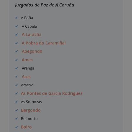
Juzgados de Paz de A Coruña
A Baña
A Capela
A Laracha
A Pobra do Caramiñal
Abegondo
Ames
Aranga
Ares
Arteixo
As Pontes de García Rodríguez
As Somozas
Bergondo
Boimorto
Boiro