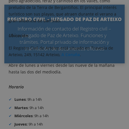
pero agradecido, feraz y cariñoso en los valles, como
preludio de la Terra de Bergantiños. El principal interés
turístico son sus playas, que atraen durante el verano a
REGISTRO CIVIL – JUZGADO DE PAZ DE ARTEIXO
gran afluencia de bañistas.
Información de contacto del Registro civil –
Juzgado de Paz de Arteixo. Funciones y
Ubicación
trámites. Portal privado de información y
tramitación de documentos oficiales
El Registro Civil de Arteixo está situado en Travesía de
Arteixo, 249, 15142 Arteixo,
A Coruña
.
Abre de lunes a viernes desde las nueve de la mañana
hasta las dos del mediodía.
Horario
Lunes
: 9h a 14h
Martes
: 9h a 14h
Miércoles
: 9h a 14h
Jueves:
9h a 14h