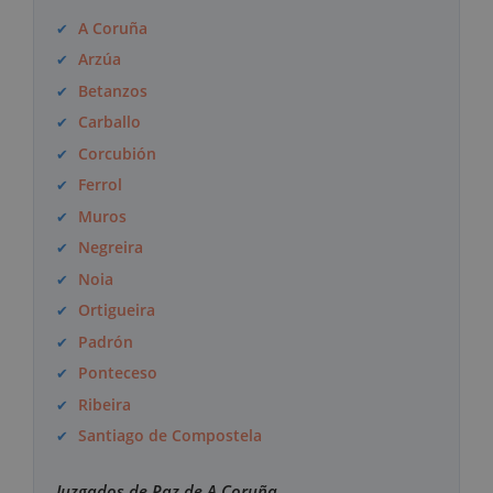
A Coruña
Arzúa
Betanzos
Carballo
Corcubión
Ferrol
Muros
Negreira
Noia
Ortigueira
Padrón
Ponteceso
Ribeira
Santiago de Compostela
Juzgados de Paz de A Coruña