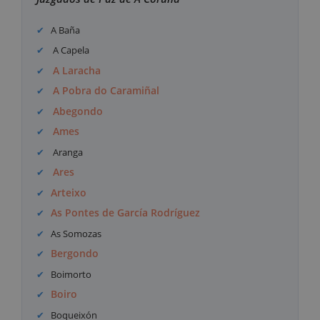
A Baña
A Capela
A Laracha
A Pobra do Caramiñal
Abegondo
Ames
Aranga
Ares
Arteixo
As Pontes de García Rodríguez
As Somozas
Bergondo
Boimorto
Boiro
Boqueixón