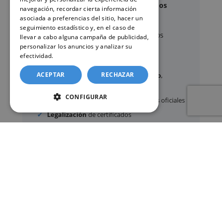
Documentos y trámites que podemos
navegación, recordar cierta información
gestionar
asociada a preferencias del sitio, hacer un
seguimiento estadístico y, en el caso de
A través de nuestro servicio, podemos
llevar a cabo alguna campaña de publicidad,
gestionar, entre otros:
personalizar los anuncios y analizar su
efectividad.
Política de cookies
ACEPTAR
RECHAZAR
Certificados y partidas de
nacimiento
,
matrimonio
y
defunción
CONFIGURAR
Apostilla de La Haya
de documentos oficiales
Legalización
de certificados
Certificado de Últimas Voluntades
Certificado de contratos de seguros con
cobertura por fallecimiento
Los documentos oficiales son expedidos
exclusivamente por los organismos públicos
correspondientes.
Más información sobre nuestro servicio »