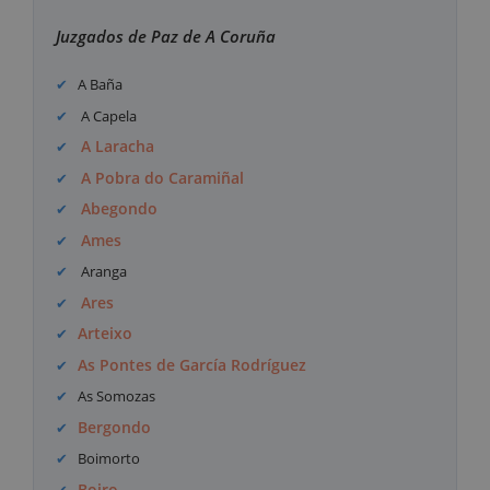
Juzgados de Paz de A Coruña
A Baña
A Capela
A Laracha
A Pobra do Caramiñal
Abegondo
Ames
Aranga
Ares
Arteixo
As Pontes de García Rodríguez
As Somozas
Bergondo
Boimorto
Boiro