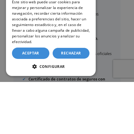
Este sitio web puede usar cookies para
gestionar
mejorar y personalizar la experiencia de
navegación, recordar cierta información
A través de nuestro servicio, podemos
asociada a preferencias del sitio, hacer un
gestionar, entre otros:
seguimiento estadístico y, en el caso de
llevar a cabo alguna campaña de publicidad,
personalizar los anuncios y analizar su
Certificados y partidas de
nacimiento
,
efectividad.
Política de cookies
matrimonio
y
defunción
ACEPTAR
RECHAZAR
Apostilla de La Haya
de documentos oficiales
Legalización
de certificados
CONFIGURAR
Certificado de Últimas Voluntades
Certificado de contratos de seguros con
cobertura por fallecimiento
Los documentos oficiales son expedidos
exclusivamente por los organismos públicos
correspondientes.
Más información sobre nuestro servicio »