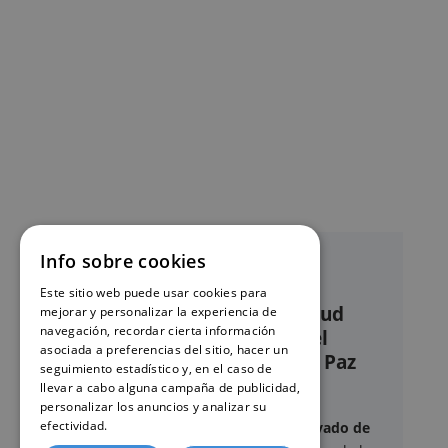
Info sobre cookies
Este sitio web puede usar cookies para
Nuestro servicio de solicitud
mejorar y personalizar la experiencia de
navegación, recordar cierta información
online de certificados en el
asociada a preferencias del sitio, hacer un
Registro civil – Juzgado de Paz
seguimiento estadístico y, en el caso de
Miraflores de la Sierra
llevar a cabo alguna campaña de publicidad,
personalizar los anuncios y analizar su
efectividad.
Política de cookies
Este sitio web ofrece un
servicio privado de