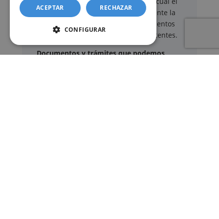
gestión administrativa
mediante el cual el
ACEPTAR
RECHAZAR
usuario puede delegar voluntariamente la
tramitación de determinados documentos
CONFIGURAR
oficiales ante los organismos competentes.
Documentos y trámites que podemos
gestionar
A través de nuestro servicio, podemos
gestionar, entre otros:
Certificados y partidas de
nacimiento
,
matrimonio
y
defunción
Apostilla de La Haya
de documentos oficiales
Legalización
de certificados
Certificado de Últimas Voluntades
Certificado de contratos de seguros con
cobertura por fallecimiento