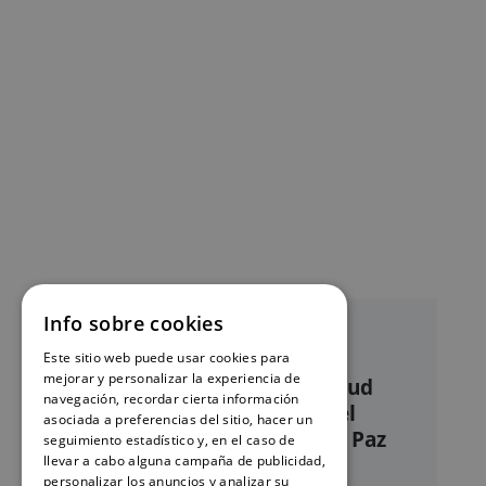
Info sobre cookies
Este sitio web puede usar cookies para
mejorar y personalizar la experiencia de
Nuestro servicio de solicitud
navegación, recordar cierta información
online de certificados en el
asociada a preferencias del sitio, hacer un
Registro civil – Juzgado de Paz
seguimiento estadístico y, en el caso de
Villarejo de Salvanés
llevar a cabo alguna campaña de publicidad,
personalizar los anuncios y analizar su