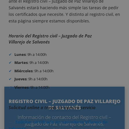
ante el Registro civil – Juzgado de Paz Villarejo de
Salvanés estará haciendo más simple las tareas de pedir
los certificados que necesite. Y distinto al registro civil, en
esta página siempre estamos disponibles.
Horario del Registro civil – Juzgado de Paz
Villarejo de Salvanés
Lunes
: 9h a 14:00h
Martes
: 9h a 14:00h
Miércoles
: 9h a 14:00h
Jueves
: 9h a 14:00h
Viernes
: 9h a 14:00h
REGISTRO CIVIL – JUZGADO DE PAZ VILLAREJO
DE SALVANÉS
Solicitud online a través de nuestro servicio
Información de contacto del Registro civil –
Solicitar certificado de nacimiento Villarejo de
Juzgado de Paz Villarejo de Salvanés.
Salvanés