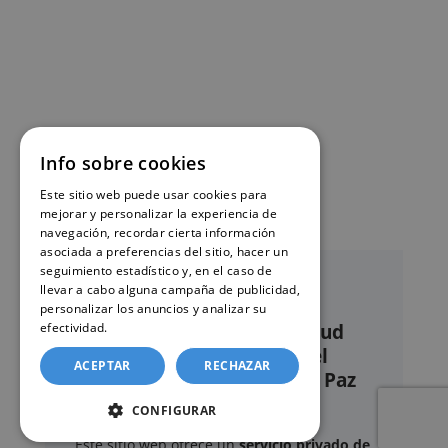
Info sobre cookies
Este sitio web puede usar cookies para
mejorar y personalizar la experiencia de
navegación, recordar cierta información
asociada a preferencias del sitio, hacer un
seguimiento estadístico y, en el caso de
llevar a cabo alguna campaña de publicidad,
personalizar los anuncios y analizar su
efectividad.
Política de cookies
Nuestro servicio de solicitud
online de certificados en el
ACEPTAR
RECHAZAR
Registro civil – Juzgado de Paz
de Villaquilambre
CONFIGURAR
Este sitio web ofrece un
servicio privado de