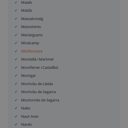
Maials
Maldà
Massalcoreig
Massoteres
Menàrguens
Miralcamp
Mollerussa
Montellà i Martinet
Montferrer i Castellbò
Montgai
Montoliu de Lleida
Montoliu de Segarra
Montornès de Segarra
Nalec
Naut Aran
Navès