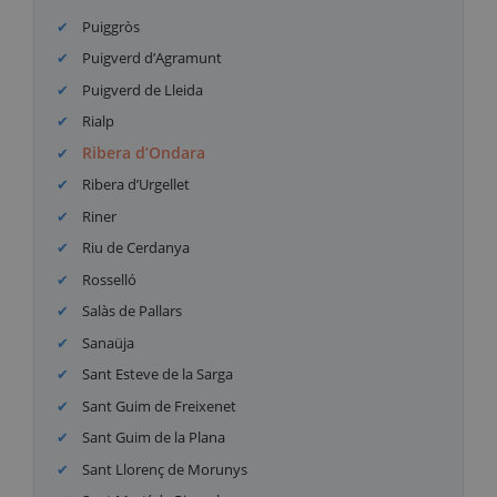
Puiggròs
Puigverd d’Agramunt
Puigverd de Lleida
Rialp
Ribera d’Ondara
Ribera d’Urgellet
Riner
Riu de Cerdanya
Rosselló
Salàs de Pallars
Sanaüja
Sant Esteve de la Sarga
Sant Guim de Freixenet
Sant Guim de la Plana
Sant Llorenç de Morunys