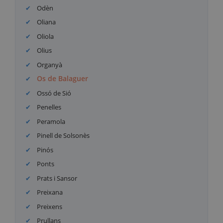
Odèn
Oliana
Oliola
Olius
Organyà
Os de Balaguer
Ossó de Sió
Penelles
Peramola
Pinell de Solsonès
Pinós
Ponts
Prats i Sansor
Preixana
Preixens
Prullans