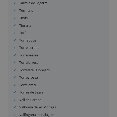
Tarroja de Segarra
Térmens
Tírvia
Tiurana
Torà
Tornabous
Torre-serona
Torrebesses
Torrefarrera
Torrefeta i Florejacs
Torregrossa
Torrelameu
Torres de Segre
Vall de Cardós
Vallbona de les Monges
Vallfogona de Balaguer