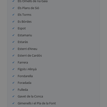
Els Omells de na Gaia
Els Plans de Sió
Els Torms
Es Bórdes
Espot
Estamariu
Estaràs
Esterri d’Aneu
Esterri de Cardós
Farrera
Fígols i Alinyà
Fondarella
Foradada
Fulleda
Gavet de la Conca
Gimenells i el Pla de la Font