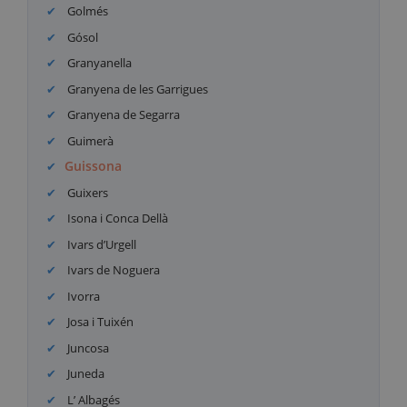
Golmés
Gósol
Granyanella
Granyena de les Garrigues
Granyena de Segarra
Guimerà
Guissona
Guixers
Isona i Conca Dellà
Ivars d’Urgell
Ivars de Noguera
Ivorra
Josa i Tuixén
Juncosa
Juneda
L’ Albagés