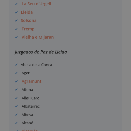
La Seu d’Urgell
Lleida
Solsona
Tremp
Vielha e Mijaran
Juzgados de Paz de Lleida
Abella de la Conca
Ager
Agramunt
Aitona
Alàs i Cerc
Albatàrrec
Albesa
Alcanó