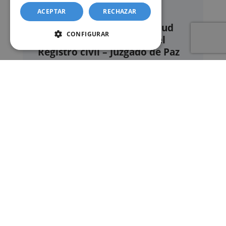
ACEPTAR
RECHAZAR
Nuestro servicio de solicitud
CONFIGURAR
online de certificados en el
Registro civil – Juzgado de Paz
de Alpicat
Este sitio web ofrece un
servicio privado de
gestión administrativa
mediante el cual el
usuario puede delegar voluntariamente la
tramitación de determinados documentos
oficiales ante los organismos competentes.
Documentos y trámites que podemos
gestionar
A través de nuestro servicio, podemos
gestionar, entre otros:
Certificados y partidas de
nacimiento
,