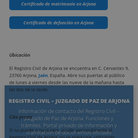
Certificado de matrimonio en Arjona
Certificado de defunción en Arjona
Ubicación
El Registro Civil de Arjona se encuentra en C. Cervantes 9,
23760 Arjona,
Jaén
, España. Abre sus puertas al público
de lunes a viernes desde las nueve de la mañana hasta
las dos de la tarde.
REGISTRO CIVIL – JUZGADO DE PAZ DE ARJONA
Información de contacto del Registro Civil –
Cita previa
Juzgado de Paz de Arjona. Funciones y
trámites. Portal privado de información y
Si no puede o no quiere acudir personalmente al
tramitación de documentos oficiales
Registro Civil de Arjona, no se preocupe, utilizando