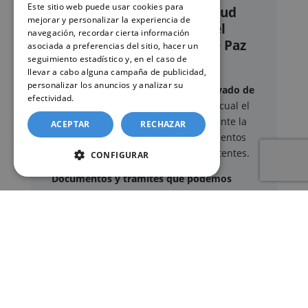
Este sitio web puede usar cookies para
Nuestro servicio de solicitud
mejorar y personalizar la experiencia de
online de certificados en el
navegación, recordar cierta información
Registro Civil – Juzgado de Paz
asociada a preferencias del sitio, hacer un
de Arjona
seguimiento estadístico y, en el caso de
llevar a cabo alguna campaña de publicidad,
personalizar los anuncios y analizar su
Este sitio web ofrece un
servicio privado de
efectividad.
Política de cookies
gestión administrativa
mediante el cual el
usuario puede delegar voluntariamente la
ACEPTAR
RECHAZAR
tramitación de determinados documentos
oficiales ante los organismos competentes.
CONFIGURAR
Documentos y trámites que podemos
gestionar
A través de nuestro servicio, podemos
gestionar, entre otros:
Certificados y partidas de
nacimiento
,
matrimonio
y
defunción