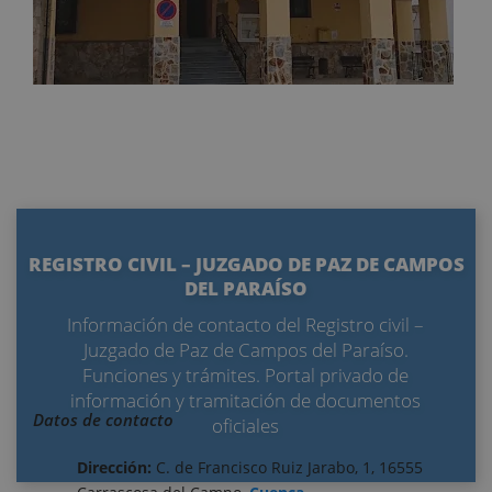
REGISTRO CIVIL – JUZGADO DE PAZ DE CAMPOS
DEL PARAÍSO
Información de contacto del Registro civil –
Juzgado de Paz de Campos del Paraíso.
Funciones y trámites. Portal privado de
información y tramitación de documentos
Datos de contacto
oficiales
Dirección:
C. de Francisco Ruiz Jarabo, 1, 16555