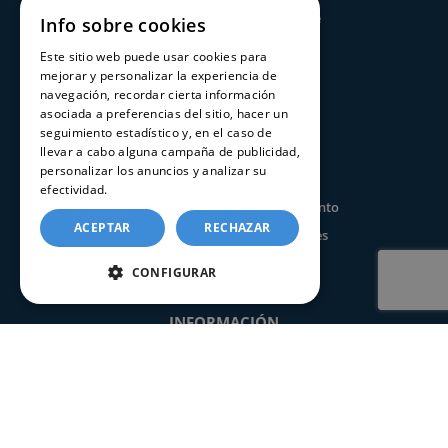
Consultar estado de un trámite
Info sobre cookies
Este sitio web puede usar cookies para
CERTIFICADOS
mejorar y personalizar la experiencia de
navegación, recordar cierta información
asociada a preferencias del sitio, hacer un
Certificado de nacimiento
seguimiento estadístico y, en el caso de
Certificado de matrimonio
llevar a cabo alguna campaña de publicidad,
personalizar los anuncios y analizar su
Certificado de defunción
efectividad.
Política de cookies
Certificado seguros por fallecimiento
ACEPTAR
RECHAZAR
Certificado de últimas voluntades
Apostilla de la Haya
CONFIGURAR
INFORMACIÓN
Preguntas frecuentes