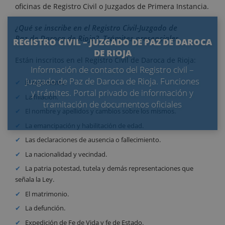
oficinas de Registro Civil o Juzgados de Primera Instancia.
¿Qué se inscribe en el Registro Civil-Juzgado de
Paz de Daroca de Rioja?. Trámites presenciales.
REGISTRO CIVIL – JUZGADO DE PAZ DE DAROCA
DE RIOJA
Están inscritos en el Registro Civil de Daroca de Rioja:
Información de contacto del Registro civil –
Juzgado de Paz de Daroca de Rioja. Funciones
El nacimiento.
y trámites. Portal privado de información y
La filiación.
tramitación de documentos oficiales
El nombre y apellidos y cambios sobre los mismos.
La emancipación y habilitación de edad.
Las declaraciones de ausencia o fallecimiento.
La nacionalidad y vecindad.
La patria potestad, tutela y demás representaciones que
señala la Ley.
El matrimonio.
La defunción.
Expedición de Fe de Vida y fe de Estado.