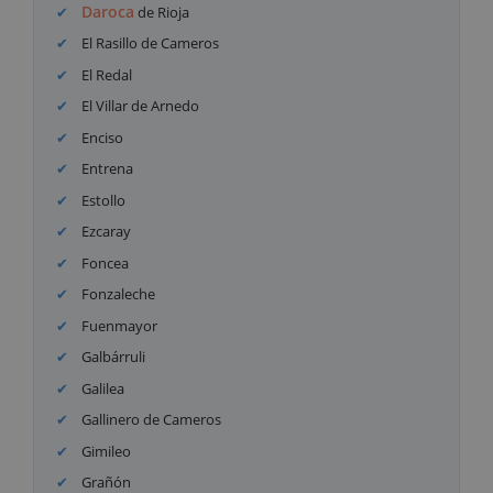
Daroca
de Rioja
El Rasillo de Cameros
El Redal
El Villar de Arnedo
Enciso
Entrena
Estollo
Ezcaray
Foncea
Fonzaleche
Fuenmayor
Galbárruli
Galilea
Gallinero de Cameros
Gimileo
Grañón