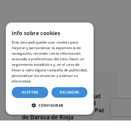
Info sobre cookies
Este sitio web puede usar cookies para
mejorar y personalizar la experiencia de
navegación, recordar cierta información
asociada a preferencias del sitio, hacer un
seguimiento estadístico y, en el caso de
llevar a cabo alguna campaña de publicidad,
personalizar los anuncios y analizar su
efectividad.
Política de cookies
ACEPTAR
RECHAZAR
Nuestro servicio de solicitud
online de certificados en el
CONFIGURAR
Registro civil – Juzgado de Paz
de Daroca de Rioja
Este sitio web ofrece un
servicio privado de