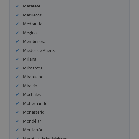
Mazarete
Mazuecos
Medranda
Megina
Membrillera
Miedes de Atienza
Millana
Milmarcos
Mirabueno
Miralrío
Mochales
Mohernando
Monasterio
Mondéjar
Montarrón
Moratilla de los Meleros