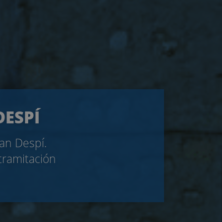
DESPÍ
oan Despí.
tramitación