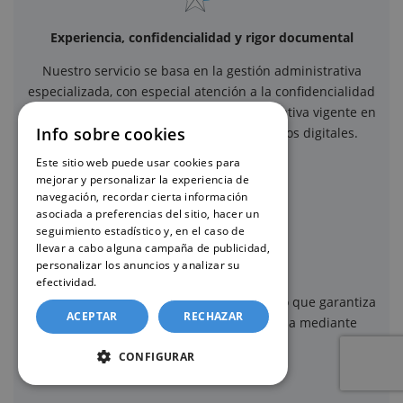
Experiencia, confidencialidad y rigor documental
Nuestro servicio se basa en la gestión administrativa
especializada, con especial atención a la confidencialidad
de los datos y al cumplimiento de la normativa vigente en
Info sobre cookies
materia de protección de datos y servicios digitales.
Este sitio web puede usar cookies para
mejorar y personalizar la experiencia de
navegación, recordar cierta información
asociada a preferencias del sitio, hacer un
seguimiento estadístico y, en el caso de
llevar a cabo alguna campaña de publicidad,
personalizar los anuncios y analizar su
Plataforma segura
efectividad.
Política de cookies
Este sitio web dispone de certificado SSL, lo que garantiza
ACEPTAR
RECHAZAR
que la información transmitida se realiza mediante
conexión cifrada y segura.
CONFIGURAR