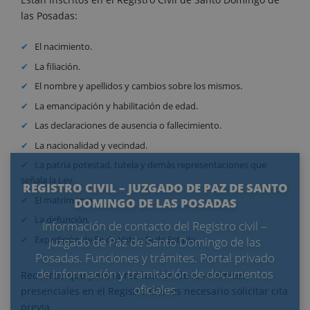
las Posadas:
El nacimiento.
La filiación.
El nombre y apellidos y cambios sobre los mismos.
La emancipación y habilitación de edad.
Las declaraciones de ausencia o fallecimiento.
La nacionalidad y vecindad.
La patria potestad, tutela y demás representaciones que
señala la Ley.
REGISTRO CIVIL – JUZGADO DE PAZ DE SANTO
El matrimonio.
DOMINGO DE LAS POSADAS
La defunción.
Información de contacto del Registro civil –
Expedición de Fe de Vida y fe de Estado.
Juzgado de Paz de Santo Domingo de las
Posadas. Funciones y trámites. Portal privado
de información y tramitación de documentos
Recuerde que para la realización de los trámites
oficiales
presenciales en el Registro Civil es necesario solicitar cita
previa.