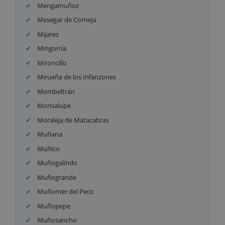
Mengamuñoz
Mesegar de Corneja
Mijares
Mingorría
Mironcillo
Mirueña de los Infanzones
Mombeltrán
Monsalupe
Moraleja de Matacabras
Muñana
Muñico
Muñogalindo
Muñogrande
Muñomer del Peco
Muñopepe
Muñosancho