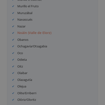
Murillo el Fruto
Muruzábal
Navascués
Nazar
Noáin (Valle de Elorz)
Obanos
Ochagavía/Otsagabia
Oco
Odieta
Oitz
Olaibar
Olazagutía
Olejua
Olite/Erriberri
Olóriz/Oloritz