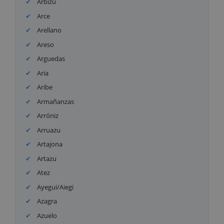
Arbizu
Arce
Arellano
Areso
Arguedas
Aria
Aribe
Armañanzas
Arróniz
Arruazu
Artajona
Artazu
Atez
Ayegui/Aiegi
Azagra
Azuelo