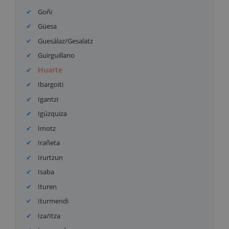
Goñi
Güesa
Guesálaz/Gesalatz
Guirguillano
Huarte
Ibargoiti
Igantzi
Igúzquiza
Imotz
Irañeta
Irurtzun
Isaba
Ituren
Iturmendi
Iza/Itza