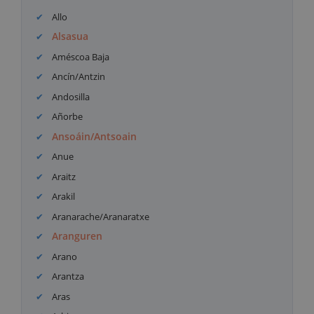
Allo
Alsasua
Améscoa Baja
Ancín/Antzin
Andosilla
Añorbe
Ansoáin/Antsoain
Anue
Araitz
Arakil
Aranarache/Aranaratxe
Aranguren
Arano
Arantza
Aras