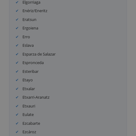
Elgorriaga
Enériz/Eneritz
Eratsun
Ergoiena
Erro
Eslava
Esparza de Salazar
Espronceda
Esteribar
Etayo
Etxalar
Etxarri-Aranatz
Etxauri
Eulate
Ezcabarte
Ezcároz