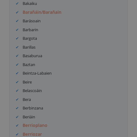
Bakaiku
Barañáin/Barañain
Barásoain
Barbarin
Bargota
Barillas
Basaburua
Baztan
Beintza-Labaien
Beire
Belascoáin
Bera
Berbinzana
Beriáin
Berrioplano
Berriozar