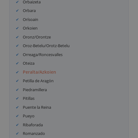
Orbaizeta
Orbara
Orísoain
Orkoien
Oronz/Orontze
Oroz-Betelu/Orotz-Betelu
Orreaga/Roncesvalles
Oteiza
Peralta/Azkoien
Petilla de Aragón
Piedramillera
Pitillas
Puente la Reina
Pueyo
Ribaforada
Romanzado