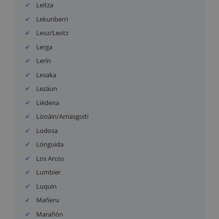
Leitza
Lekunberri
Leoz/Leotz
Lerga
Lerín
Lesaka
Lezáun
Liédena
Lizoáin/Arriasgoiti
Lodosa
Lónguida
Los Arcos
Lumbier
Luquin
Mañeru
Marañón