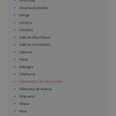
Urroz-Villa
Urzainqui/Urzainki
Uterga
Uztárroz
Valcarlos
Valle de Ollo/Ollaran
Valle de Yerri/Deierri
Valtierra
Viana
Vidángoz
Villafranca
Villamayor de Monjardín
Villanueva de Aezkoa
Villatuerta
Villava
Yesa