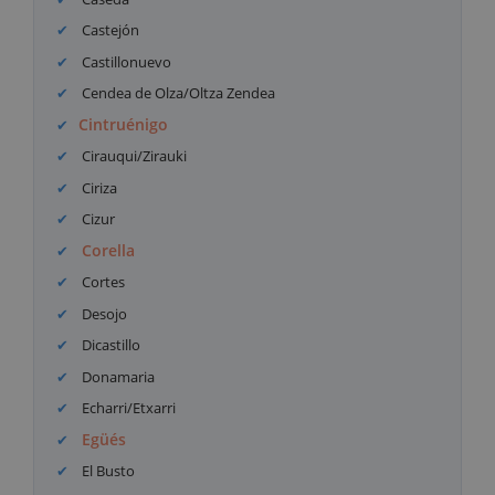
Castejón
Castillonuevo
Cendea de Olza/Oltza Zendea
Cintruénigo
Cirauqui/Zirauki
Ciriza
Cizur
Corella
Cortes
Desojo
Dicastillo
Donamaria
Echarri/Etxarri
Egüés
El Busto