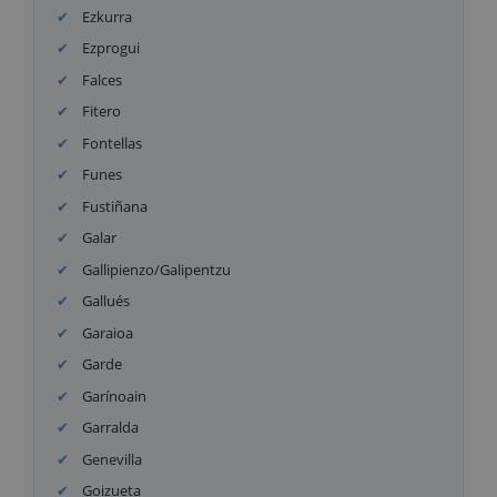
Ezkurra
Ezprogui
Falces
Fitero
Fontellas
Funes
Fustiñana
Galar
Gallipienzo/Galipentzu
Gallués
Garaioa
Garde
Garínoain
Garralda
Genevilla
Goizueta