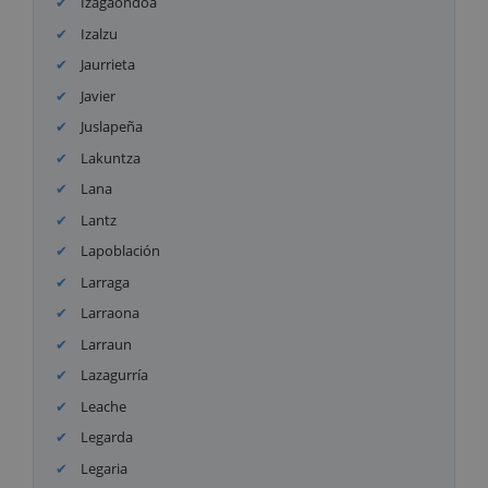
Izagaondoa
Izalzu
Jaurrieta
Javier
Juslapeña
Lakuntza
Lana
Lantz
Lapoblación
Larraga
Larraona
Larraun
Lazagurría
Leache
Legarda
Legaria