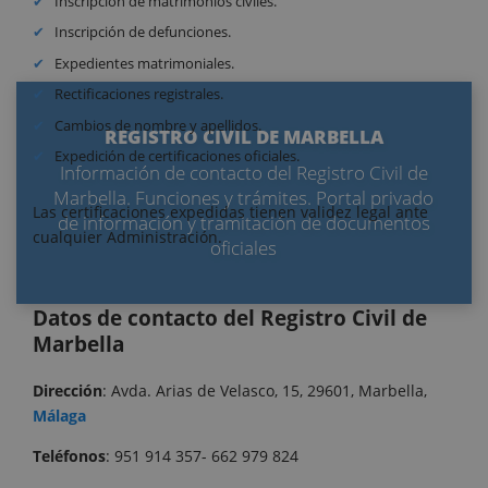
Inscripción de matrimonios civiles.
Inscripción de defunciones.
Expedientes matrimoniales.
Rectificaciones registrales.
Cambios de nombre y apellidos.
REGISTRO CIVIL DE MARBELLA
Expedición de certificaciones oficiales.
Información de contacto del Registro Civil de
Marbella. Funciones y trámites. Portal privado
Las certificaciones expedidas tienen validez legal ante
de información y tramitación de documentos
cualquier Administración.
oficiales
Datos de contacto del Registro Civil de
Marbella
Dirección
: Avda. Arias de Velasco, 15, 29601, Marbella,
Málaga
Teléfonos
: 951 914 357- 662 979 824