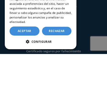
asociada a preferencias del sitio, hacer un
Consultar estado de un trámite
seguimiento estadístico y, en el caso de
llevar a cabo alguna campaña de publicidad,
personalizar los anuncios y analizar su
CERTIFICADOS
efectividad.
Política de cookies
Certificado de nacimiento
ACEPTAR
RECHAZAR
Certificado de matrimonio
CONFIGURAR
Certificado de defunción
Certificado seguros por fallecimiento
Certificado de últimas voluntades
Apostilla de la Haya
INFORMACIÓN
Preguntas frecuentes