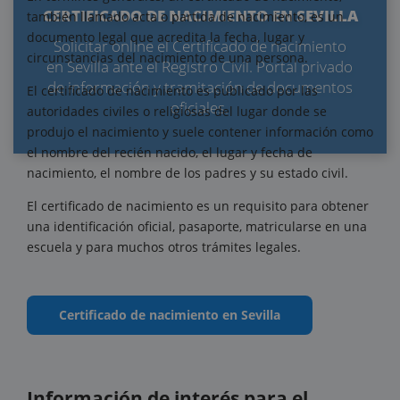
CERTIFICADO DE NACIMIENTO EN SEVILLA
también llamado acta o partida de nacimiento, es un
documento legal que acredita la fecha, lugar y
Solicitar online el Certificado de nacimiento
circunstancias del nacimiento de una persona.
en Sevilla ante el Registro Civil. Portal privado
de información y tramitación de documentos
El certificado de nacimiento es publicado por las
oficiales.
autoridades civiles o religiosas del lugar donde se
produjo el nacimiento y suele contener información como
el nombre del recién nacido, el lugar y fecha de
nacimiento, el nombre de los padres y su estado civil.
El certificado de nacimiento es un requisito para obtener
una identificación oficial, pasaporte, matricularse en una
escuela y para muchos otros trámites legales.
Certificado de nacimiento en Sevilla
Información de interés para el