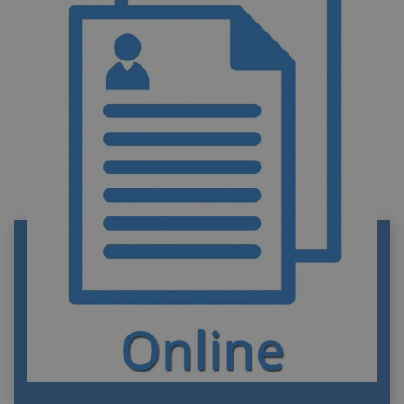
REGISTRO CIVIL DE EJEA DE LOS CABALLEROS
Información de contacto del Registro Civil de
Ejea de los Caballeros. Funciones y trámites.
Portal privado de información y tramitación
de documentos oficiales