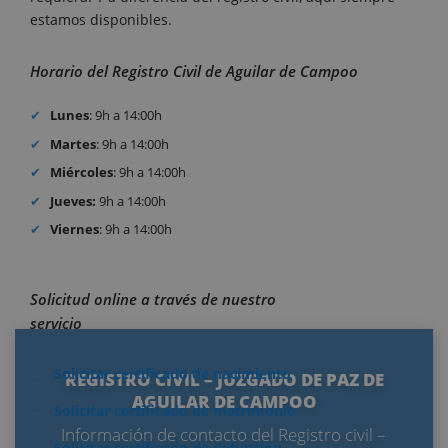
estamos disponibles.
Horario del Registro Civil de Aguilar de Campoo
Lunes
: 9h a 14:00h
Martes
: 9h a 14:00h
Miércoles
: 9h a 14:00h
Jueves:
9h a 14:00h
Viernes
: 9h a 14:00h
Solicitud online a través de nuestro
servicio
Solicitar certificado de nacimiento
REGISTRO CIVIL – JUZGADO DE PAZ DE
AGUILAR DE CAMPOO
Solicitar certificado de matrimonio
Información de contacto del Registro civil –
Solicitar certificado de defunción