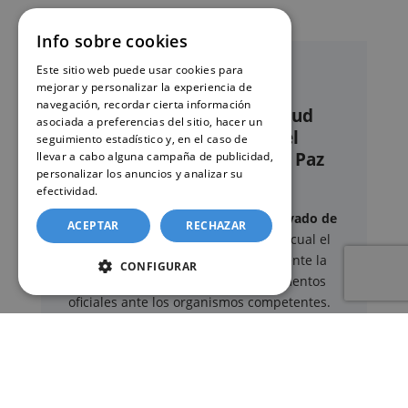
Info sobre cookies
Este sitio web puede usar cookies para
mejorar y personalizar la experiencia de
navegación, recordar cierta información
Nuestro servicio de solicitud
asociada a preferencias del sitio, hacer un
online de certificados en el
seguimiento estadístico y, en el caso de
Registro civil – Juzgado de Paz
llevar a cabo alguna campaña de publicidad,
personalizar los anuncios y analizar su
de Aguilar de Campoo
efectividad.
Política de cookies
Este sitio web ofrece un
servicio privado de
ACEPTAR
RECHAZAR
gestión administrativa
mediante el cual el
usuario puede delegar voluntariamente la
CONFIGURAR
tramitación de determinados documentos
oficiales ante los organismos competentes.
Documentos y trámites que podemos
gestionar
A través de nuestro servicio, podemos