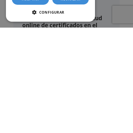
CONFIGURAR
Nuestro servicio de solicitud
online de certificados en el
Registro civil – Juzgado de Paz
de Requena de Campos
Este sitio web ofrece un
servicio privado de
gestión administrativa
mediante el cual el
usuario puede delegar voluntariamente la
tramitación de determinados documentos
oficiales ante los organismos competentes.
Documentos y trámites que podemos
gestionar
A través de nuestro servicio, podemos
gestionar, entre otros:
Certificados y partidas de
nacimiento
,