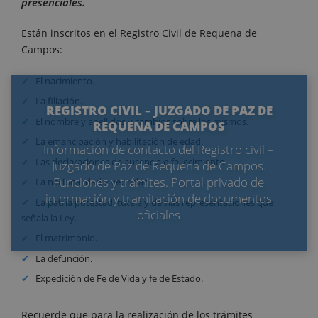
presenciales.
Están inscritos en el Registro Civil de Requena de
Campos:
El nacimiento.
La filiación.
REGISTRO CIVIL – JUZGADO DE PAZ DE
El nombre y apellidos y cambios sobre los mismos.
REQUENA DE CAMPOS
La emancipación y habilitación de edad.
Información de contacto del Registro civil –
Las declaraciones de ausencia o fallecimiento.
Juzgado de Paz de Requena de Campos.
Funciones y trámites. Portal privado de
La nacionalidad y vecindad.
información y tramitación de documentos
La patria potestad, tutela y demás representaciones que
oficiales
señala la Ley.
El matrimonio.
La defunción.
Expedición de Fe de Vida y fe de Estado.
Recuerde que para la realización de los trámites