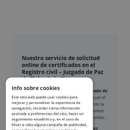
Nuestro servicio de solicitud
online de certificados en el
Registro civil – Juzgado de Paz
de Elche de la Sierra
Info sobre cookies
Este sitio web ofrece un
servicio privado de
Este sitio web puede usar cookies para
gestión administrativa
mediante el cual el
mejorar y personalizar la experiencia de
usuario puede delegar voluntariamente la
navegación, recordar cierta información
tramitación de determinados documentos
asociada a preferencias del sitio, hacer un
oficiales ante los organismos competentes.
seguimiento estadístico y, en el caso de
llevar a cabo alguna campaña de publicidad,
Documentos y trámites que podemos