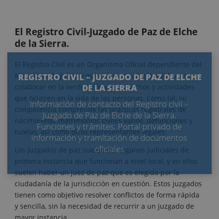
El Registro Civil-Juzgado de Paz de Elche
de la Sierra.
El Registro Civil es un Organismo Oficial dependiente del
Ministerio de Justicia que tiene por objeto publicar y
REGISTRO CIVIL – JUZGADO DE PAZ DE ELCHE
colaborar en la verificación de los hechos y actividades
DE LA SIERRA
que ocurren en la vida de las personas. Como tal, su
Información de contacto del Registro civil –
competencia comprende las prácticas registrales de
Juzgado de Paz de Elche de la Sierra.
nacimientos, matrimonios civiles varios, defunciones y
Funciones y trámites. Portal privado de
tutelas, así como otros representantes legales.
información y tramitación de documentos
oficiales
Los juzgados de paz suelen ser órganos judiciales de
primera instancia que funcionan a nivel local, y en ellos
suelen haber un juez de paz que es elegido por la
ciudadanía de la jurisdicción en cuestión. Estos juzgados
tienen como objetivo resolver conflictos de forma rápida
y sencilla, sin la necesidad de recurrir a un juzgado de
mayor instancia.