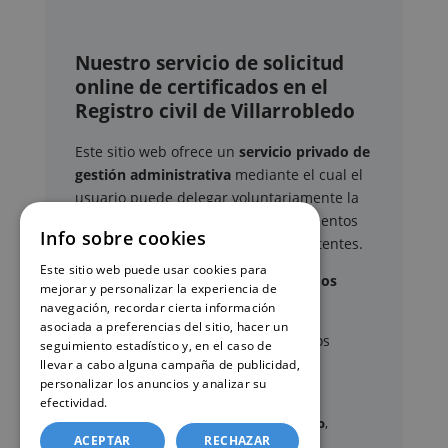
Nuestro servicio de solicitud
online de certificados en el
Registro civil de Villarrobledo
Este sitio web ofrece un
servicio privado de
gestión administrativa
mediante el cual el
usuario puede delegar voluntariamente la
tramitación de determinados documentos
Info sobre cookies
oficiales ante los organismos competentes.
Este sitio web puede usar cookies para
Documentos y trámites que podemos
mejorar y personalizar la experiencia de
gestionar
navegación, recordar cierta información
asociada a preferencias del sitio, hacer un
A través de nuestro servicio, podemos
seguimiento estadístico y, en el caso de
gestionar, entre otros:
llevar a cabo alguna campaña de publicidad,
personalizar los anuncios y analizar su
efectividad.
Política de cookies
Certificados y partidas de
nacimiento
,
ACEPTAR
RECHAZAR
matrimonio
y
defunción