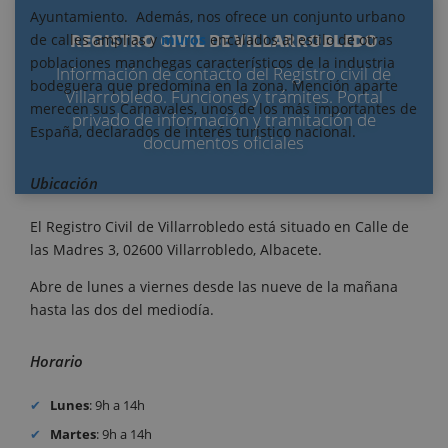
Ayuntamiento. Además, nos ofrece un conjunto urbano
REGISTRO CIVIL DE VILLARROBLEDO
de calles amplias y
muros
encalados al estilo de otras
poblaciones manchegas característicos de la industria
Información de contacto del Registro civil de
bodeguera que predomina en la zona. Mención aparte
Villarrobledo. Funciones y trámites. Portal
merecen sus Carnavales, unos de los más importantes de
privado de información y tramitación de
España, declarados de interés turístico nacional.
documentos oficiales
Ubicación
El Registro Civil de Villarrobledo está situado en Calle de
las Madres 3, 02600 Villarrobledo, Albacete.
Abre de lunes a viernes desde las nueve de la mañana
hasta las dos del mediodía.
Horario
Lunes
: 9h a 14h
Martes
: 9h a 14h