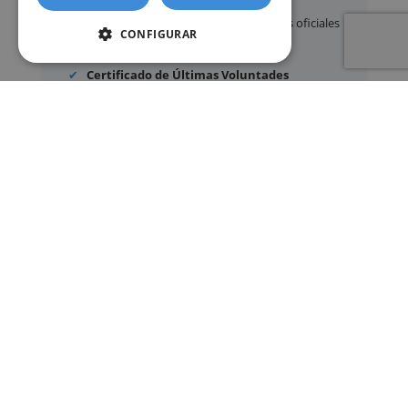
Apostilla de La Haya
de documentos oficiales
CONFIGURAR
Legalización
de certificados
Certificado de Últimas Voluntades
Certificado de contratos de seguros con
cobertura por fallecimiento
Los documentos oficiales son expedidos
exclusivamente por los organismos públicos
correspondientes.
Más información sobre nuestro servicio »
SERVICIOS