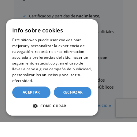
Certificados y partidas de
nacimiento
,
matrimonio
y
defunción
Info sobre cookies
Apostilla de La Haya
de documentos oficiales
Este sitio web puede usar cookies para
Legalización
de certificados
mejorar y personalizar la experiencia de
Certificado de Últimas Voluntades
navegación, recordar cierta información
asociada a preferencias del sitio, hacer un
Certificado de contratos de seguros con
seguimiento estadístico y, en el caso de
cobertura por fallecimiento
llevar a cabo alguna campaña de publicidad,
personalizar los anuncios y analizar su
Los documentos oficiales son expedidos
efectividad.
Política de cookies
exclusivamente por los organismos públicos
ACEPTAR
RECHAZAR
correspondientes.
Más información sobre nuestro servicio »
CONFIGURAR