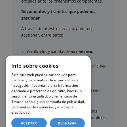
oficiales ante los organismos competentes.
Documentos y trámites que podemos
gestionar
A través de nuestro servicio, podemos
gestionar, entre otros:
Certificados y partidas de
nacimiento
,
matrimonio
y
defunción
Info sobre cookies
Apostilla de La Haya
de documentos oficiales
Legalización
de certificados
Este sitio web puede usar cookies para
mejorar y personalizar la experiencia de
Certificado de Últimas Voluntades
navegación, recordar cierta información
Certificado de contratos de seguros con
asociada a preferencias del sitio, hacer un
seguimiento estadístico y, en el caso de
cobertura por fallecimiento
llevar a cabo alguna campaña de publicidad,
personalizar los anuncios y analizar su
Los documentos oficiales son expedidos
efectividad.
Política de cookies
exclusivamente por los organismos públicos
ACEPTAR
RECHAZAR
correspondientes.