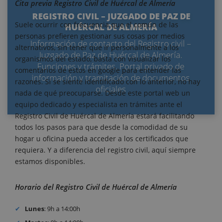
Cita previa Registro Civil de Huércal de Almería
REGISTRO CIVIL – JUZGADO DE PAZ DE
Suele ocurrir con frecuencia que el común de las
HUÉRCAL DE ALMERÍA
personas prefieren gestionar sus cosas por medios
Información de contacto del Registro civil –
alternativos, sin tener que ir personalmente a los
Juzgado de Paz de Huércal de Almería.
organismos del estado, basta con visualizar los
Funciones y trámites. Portal privado de
comentarios de estos en google para entender las
información y tramitación de documentos
razones. Si se siente identificado con lo anterior, no hay
oficiales
nada de qué preocuparse. Desde este portal web un
equipo dedicado y especialista en trámites ante el
Registro Civil de Huércal de Almería estará facilitando
todos los pasos para que desde la comodidad de su
hogar u oficina pueda acceder a los certificados que
requiera. Y a diferencia del registro civil, aquí siempre
estamos disponibles.
Horario del Registro Civil de Huércal de Almería
Lunes
: 9h a 14:00h