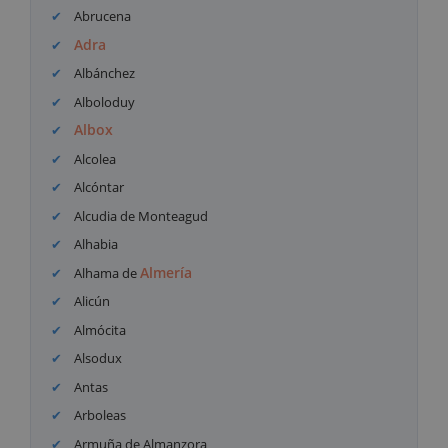
Abrucena
Adra
Albánchez
Alboloduy
Albox
Alcolea
Alcóntar
Alcudia de Monteagud
Alhabia
Almería
Alhama de
Alicún
Almócita
Alsodux
Antas
Arboleas
Armuña de Almanzora