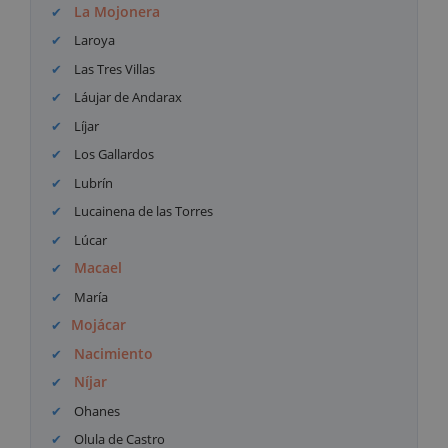
La Mojonera
Laroya
Las Tres Villas
Láujar de Andarax
Líjar
Los Gallardos
Lubrín
Lucainena de las Torres
Lúcar
Macael
María
Mojácar
Nacimiento
Níjar
Ohanes
Olula de Castro