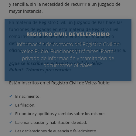
y sencilla, sin la necesidad de recurrir a un juzgado de
mayor instancia.
En materia de Registro Civil, un Juzgado de Paz hace las
funciones delegadas en esta materia de Registro Civil,
REGISTRO CIVIL DE VELEZ-RUBIO
como inscripciones de nacimiento, matrimoniales o
defunciones, en aquellas localidades donde no existen
Información de contacto del Registro Civil de
oficinas de Registro Civil o Juzgados de Primera Instancia.
Velez-Rubio. Funciones y trámites. Portal
privado de información y tramitación de
¿Qué se inscribe en el Registro Civil de Velez-
documentos oficiales
Rubio?. Trámites presenciales.
Están inscritos en el Registro Civil de Velez-Rubio:
El nacimiento.
La filiación.
El nombre y apellidos y cambios sobre los mismos.
La emancipación y habilitación de edad.
Las declaraciones de ausencia o fallecimiento.