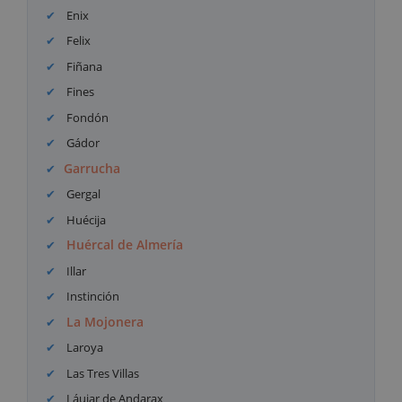
Enix
Felix
Fiñana
Fines
Fondón
Gádor
Garrucha
Gergal
Huécija
Huércal de Almería
Illar
Instinción
La Mojonera
Laroya
Las Tres Villas
Láujar de Andarax