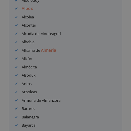
Alboloduy
Albox
Alcolea
Alcóntar
Alcudia de Monteagud
Alhabia
Almería
Alhama de
Alicún
Almócita
Alsodux
Antas
Arboleas
Armuña de Almanzora
Bacares
Balanegra
Bayárcal