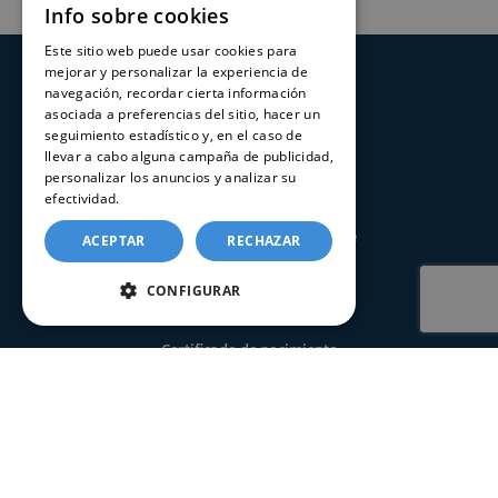
Info sobre cookies
Este sitio web puede usar cookies para
mejorar y personalizar la experiencia de
SERVICIOS
navegación, recordar cierta información
asociada a preferencias del sitio, hacer un
seguimiento estadístico y, en el caso de
Registros Civiles España
llevar a cabo alguna campaña de publicidad,
Nuestro servicio
personalizar los anuncios y analizar su
efectividad.
Política de cookies
Contacte con nosotros
Consultar estado de un trámite
ACEPTAR
RECHAZAR
CONFIGURAR
CERTIFICADOS
Certificado de nacimiento
Certificado de matrimonio
Certificado de defunción
Certificado seguros por fallecimiento
Certificado de últimas voluntades