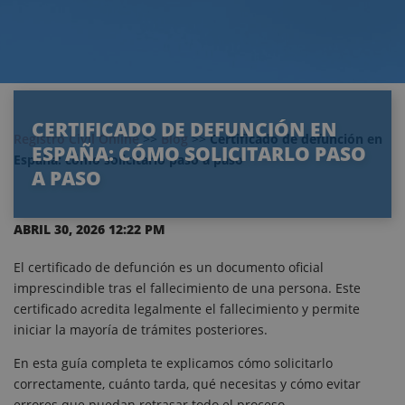
CERTIFICADO DE DEFUNCIÓN EN
Registro Civil Online
>>
Blog
>>
Certificado de defunción en
ESPAÑA: CÓMO SOLICITARLO PASO
España: cómo solicitarlo paso a paso
A PASO
ABRIL 30, 2026 12:22 PM
El certificado de defunción es un documento oficial
imprescindible tras el fallecimiento de una persona. Este
certificado acredita legalmente el fallecimiento y permite
iniciar la mayoría de trámites posteriores.
En esta guía completa te explicamos cómo solicitarlo
correctamente, cuánto tarda, qué necesitas y cómo evitar
errores que puedan retrasar todo el proceso.